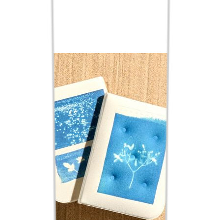
외국도서
eBook
sam
핫트랙스
교보only