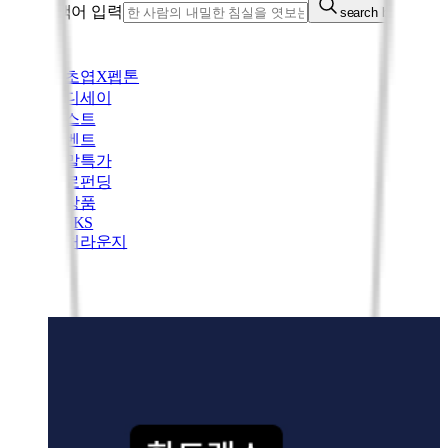
통합검색어 입력
search button
김초엽X펩톤
오디세이
베스트
이벤트
주말특가
바로펀딩
신상품
PICKS
컬처라운지