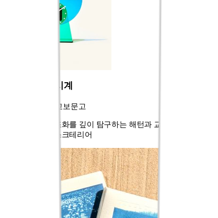
미드 센츄리 시계
HATTERN x 교보문고
소재와 색상의 조화를 깊이 탐구하는 해턴과 교보문고가 만나
완성된 컬러 데스크테리어