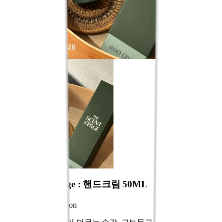
The Scent of Page : 핸드크림 50ML
Find Your Inspiration