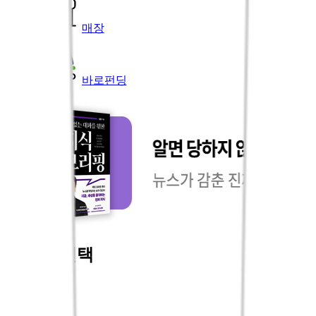
매장
바로펀딩
오늘의 선택
더보기
국내도서